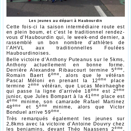
Les jeunes au départ à Haubourdin
Cette fois-ci la saison intermédiaire route est
en plein boum, et c’est le traditionnel rendez-
vous d’Haubourdin qui, le week-end dernier, a
rassemblé un bon nombre d’athlètes de
l’AHVL aux traditionnelles Foulées
Haubourdinoises.
Belle victoire d’Anthony Puteanus sur le 5kms,
Anthony actuellement en bonne forme.
ème
Derrière Alexandre Ribaucourt termine 5
,
ème
Romain Baert 6
, alors que le vétéran
ème
Pascal Méloni en prenant la 12
place
ème
termine 2
vétéran, que Lucas Meirhaeghe
ème
ème
qui passe la ligne d’arrivée 18
est 2
ème
junior, que Jules Bompart à la 41
place est
ème
4
minime, son camarade Rafael Martinez
ème
ème
48
et 5
minime, alors que Victor
ème
Bonduel arrive 59
.
Très remarqués également les jeunes sur
2,8kms avec la victoire d’Antoine Douvry chez
ème
les benjamins, devant Théo Naassens 2
,