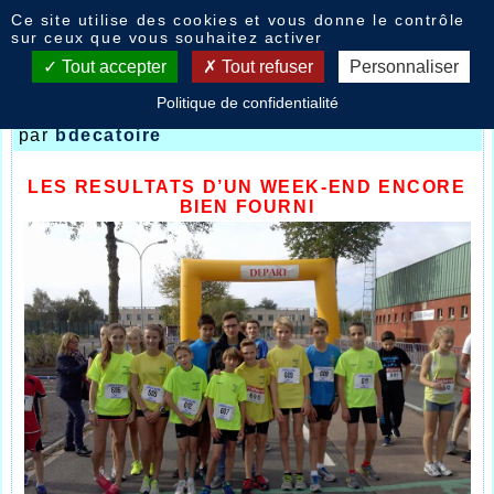
Panneau de gestion des cookies
Ce site utilise des cookies et vous donne le contrôle
Nouvelles
sur ceux que vous souhaitez activer
Tout accepter
Tout refuser
Personnaliser
Politique de confidentialité
Week-end bien fourni
- le
07/10/2014 10:39
par
bdecatoire
LES RESULTATS D’UN WEEK-END ENCORE
BIEN FOURNI