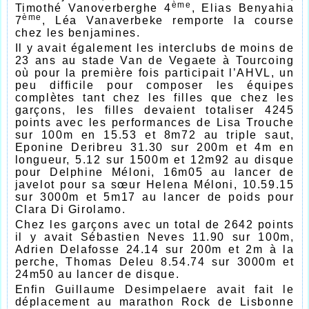
ème
Timothé Vanoverberghe 4
, Elias Benyahia
ème
7
, Léa Vanaverbeke remporte la course
chez les benjamines.
Il y avait également les interclubs de moins de
23 ans au stade Van de Vegaete à Tourcoing
où pour la première fois participait l’AHVL, un
peu difficile pour composer les équipes
complètes tant chez les filles que chez les
garçons, les filles devaient totaliser 4245
points avec les performances de Lisa Trouche
sur 100m en 15.53 et 8m72 au triple saut,
Eponine Deribreu 31.30 sur 200m et 4m en
longueur, 5.12 sur 1500m et 12m92 au disque
pour Delphine Méloni, 16m05 au lancer de
javelot pour sa sœur Helena Méloni, 10.59.15
sur 3000m et 5m17 au lancer de poids pour
Clara Di Girolamo.
Chez les garçons avec un total de 2642 points
il y avait Sébastien Neves 11.90 sur 100m,
Adrien Delafosse 24.14 sur 200m et 2m à la
perche, Thomas Deleu 8.54.74 sur 3000m et
24m50 au lancer de disque.
Enfin Guillaume Desimpelaere avait fait le
déplacement au marathon Rock de Lisbonne