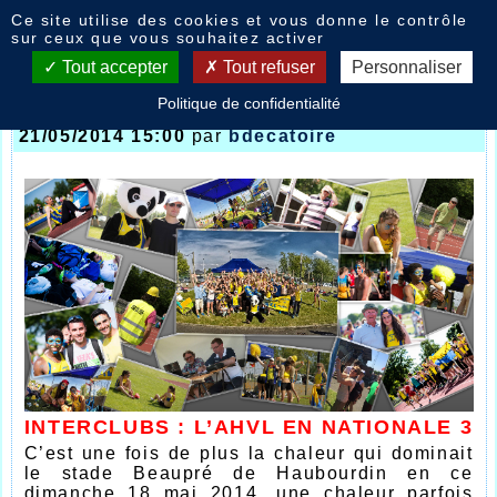
Panneau de gestion des cookies
Ce site utilise des cookies et vous donne le contrôle
Nouvelles
sur ceux que vous souhaitez activer
Tout accepter
Tout refuser
Personnaliser
Politique de confidentialité
Finale Interclubs / combinées Minimes F
- le
21/05/2014 15:00
par
bdecatoire
INTERCLUBS : L’AHVL EN NATIONALE 3
C’est une fois de plus la chaleur qui dominait
le stade Beaupré de Haubourdin en ce
dimanche 18 mai 2014, une chaleur parfois