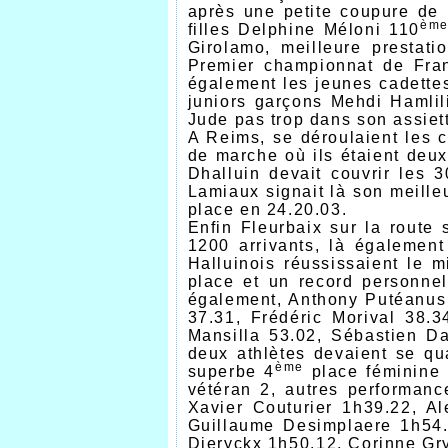
après une petite coupure de l
èm
filles Delphine Méloni 110
Girolamo, meilleure prestat
Premier championnat de Fran
également les jeunes cadette
juniors garçons Mehdi Hamlil
Jude pas trop dans son assiet
A Reims, se déroulaient les 
de marche où ils étaient deux
Dhalluin devait couvrir les 
Lamiaux signait là son meille
place en 24.20.03.
Enfin Fleurbaix sur la route
1200 arrivants, là également
Halluinois réussissaient le
place et un record personne
également, Anthony Putéanus
37.31, Frédéric Morival 38.3
Mansilla 53.02, Sébastien D
deux athlètes devaient se qu
ème
superbe 4
place féminine 
vétéran 2, autres performan
Xavier Couturier 1h39.22, A
Guillaume Desimplaere 1h54.
Dieryckx 1h50.12, Corinne Gr