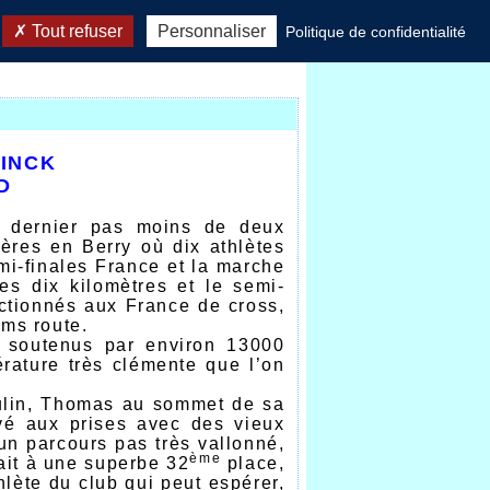
Tout refuser
Personnaliser
Politique de confidentialité
PINCK
D
nd dernier pas moins de deux
ères en Berry où dix athlètes
mi-finales France et la marche
es dix kilomètres et le semi-
ctionnés aux France de cross,
kms route.
, soutenus par environ 13000
rature très clémente que l’on
ulin, Thomas au sommet de sa
evé aux prises avec des vieux
’un parcours pas très vallonné,
ème
ait à une superbe 32
place,
hlète du club qui peut espérer,