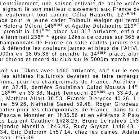
’entrainement, une saison estivale de haute volée
e
signant là son meilleur classement aux France d
ème
ion également tout comme Célia Haquette 127
s
ce pour le jeune cadet Thibault Walger qui term
ème
è
s Helena Méloni 148
et Agathe Delahoutre 219
ème
i prenait la 141
place sur 317 arrivants, enfin 
ème
te terminait 236
après 12kms de course sur 365 a
championnats de France en salle cadets juniors es
 à défendre les couleurs jaunes et bleus de l’AHVL,
ème
3000m en 18.05.38 et prendre la 14
place, alo
ur chrono et record du club sur le 5000m marche en
 soit sur 10kms avec 1460 arrivants, soit sur le s
 les athlètes Halluinois devaient se faire remarq
 minima pour les championnats de France, Aurélien
è
l en 32.48, derrière Soulaiman Oulad Moussa 14
ème
ème
 18
en 33.38, Najib Temouchi 20
en 33.49, a
4, Mathieu Allart 38.53, Franck Dieryckx 40.26, 
anel 59.26, Nathalie Saeed 59.48, Roger Girodeau
alifier pour les championnats de France, dans la 
Pascale Monnier en 1h36.56 et en vétérans 2 Pas
ces Laurent Gauthier 1h28.25, Bruno Lemahieu 1h37
lejandro Mansilla 1h46.42, Rudy Gryson 1h48.48,
34, Eric Delcroix 1h57.14, chez les dames, Adela
yson 1h55.39