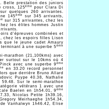
. Belle prestation des juniors
ème
e cross, 125
pour Clara Di
ur quelques 260 arrivantes.
ème
ine 145
sur 345 arrivants,
me
sur 315 arrivantes, chez les
chez les élites hommes Justin
rrivants.
poirs d’épreuves combinées et
 chez les espoirs filles Lison
rs que le jeune cadet Amaury
ème
 terminant à une superbe 5
emi-marathon (21,100kms) avec
uer surtout sur le 10kms où 4
ème
 Pinck avec une superbe 9
me
en 33.20 record personnel
lors que derrière Bruno Allard
Ludovic Puype 40.38, Nathalie
 59.48. Sur le semi-marathon
catégorie vétérans 1 avec une
ème
cale Baelen en 1h54.01, 9
.33, Nicolas Petite 1h39.16,
 Gregory Meirhaeghe 1h54.34,
ïde Vanhalwyn 1h46.42, Elise