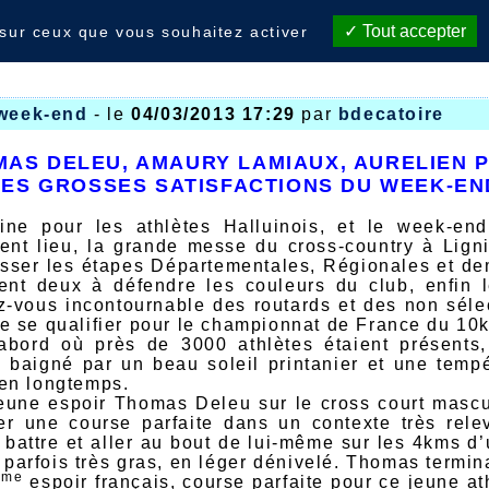
Tout accepter
 sur ceux que vous souhaitez activer
 week-end
- le
04/03/2013 17:29
par
bdecatoire
AS DELEU, AMAURY LAMIAUX, AURELIEN 
LES GROSSES SATISFACTIONS DU WEEK-EN
ine pour les athlètes Halluinois, et le week-e
nt lieu, la grande messe du cross-country à Ligni
asser les étapes Départementales, Régionales et de
ent deux à défendre les couleurs du club, enfin l
z-vous incontournable des routards et des non séle
de se qualifier pour le championnat de France du 10
’abord où près de 3000 athlètes étaient présents
baigné par un beau soleil printanier et une tempé
ien longtemps.
jeune espoir Thomas Deleu sur le cross court masc
ser une course parfaite dans un contexte très rel
e battre et aller au bout de lui-même sur les 4kms d
 parfois très gras, en léger dénivelé. Thomas termin
ème
espoir français, course parfaite pour ce jeune at