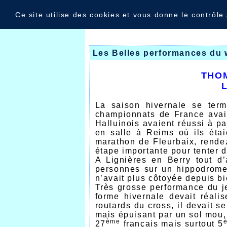
Panneau de gestion des cookies
Nouvelles
Ce site utilise des cookies et vous donne le contrôle
Les Belles performances du
THOM
La saison hivernale se term
championnats de France avaie
Halluinois avaient réussi à p
en salle à Reims où ils étai
marathon de Fleurbaix, rende
étape importante pour tenter 
A Lignières en Berry tout d
personnes sur un hippodrome 
n’avait plus côtoyée depuis b
Très grosse performance du 
forme hivernale devait réali
routards du cross, il devait s
mais épuisant par un sol mou,
ème
27
français mais surtout 5