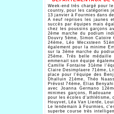
Week-end très chargé pour le
country, pour les catégories 
13 janvier à Fourmies dans de
A neuf reprises les jaunes 
succès par équipes mais égal
chez les poussins garçons a
2ème marche du podium indi
Douvry 5ème, Simon Catoire 6
24ème, Léo Wecxsteen 51ème
également pour la minime Em
sur la 3ème marche du podiu
25ème. Très belle médaille
emmenait son équipe égaleme
Camille Fontaine 31ème l’éq
Claire Desimplaere 71ème, L
place pour l’équipe des Be
Dhalluin 21ème, Théo Naass
Prévost 74ème, Elias Benyahi
avec Joanna Germano 12ème
minimes garçons, Radouane 
pour les écoles d’athlétisme
Houyvet, Léa Van Lierde, Loui
Le lendemain à Fourmies, c’es
superbe course très intellige