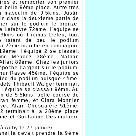
ires et remporter son premier
ne belle 9ème place. Autre très
g masculin de 9,5kms, Justin
ain dans la deuxième partie de
her sur le podium le bronze,
e Lefebvre 72ème, l’équipe se
3,3kms où Thomas Deleu, tout
rse ratant de peu le podium
 la 2ème marche en compagnie
9ème, l’équipe 2 se classait
aume Mendez 38ème, Nathan
llart 89ème. Chez les juniors
mpoche l’argent sur le podium,
thur Rasse 45ème, l’équipe se
 pied du podium puisque 4ème,
dets Thibault Walger terminait
’équipe se classait 9ème. Au
in de 5,5kms, belle course de
ran femme, et Clara Monnier
avec Alain Ghesquière 51ème,
2 terminait à la 28ème place
me et Guillaume Desimplaere
 Auby le 27 janvier.
nsilla devait prendre la 9ème