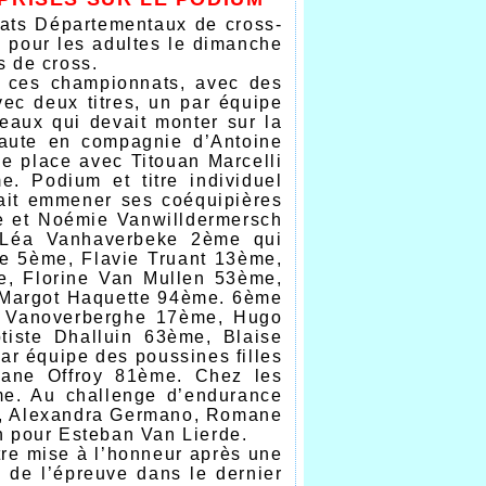
nats Départementaux de cross-
, pour les adultes le dimanche
s de cross.
e ces championnats, avec des
ec deux titres, un par équipe
aux qui devait monter sur la
aute en compagnie d’Antoine
e place avec Titouan Marcelli
 Podium et titre individuel
ait emmener ses coéquipières
e et Noémie Vanwilldermersch
c Léa Vanhaverbeke 2ème qui
e 5ème, Flavie Truant 13ème,
e, Florine Van Mullen 53ème,
 Margot Haquette 94ème. 6ème
e Vanoverberghe 17ème, Hugo
iste Dhalluin 63ème, Blaise
r équipe des poussines filles
ane Offroy 81ème. Chez les
e. Au challenge d’endurance
ry, Alexandra Germano, Romane
n pour Esteban Van Lierde.
tre mise à l’honneur après une
e de l’épreuve dans le dernier