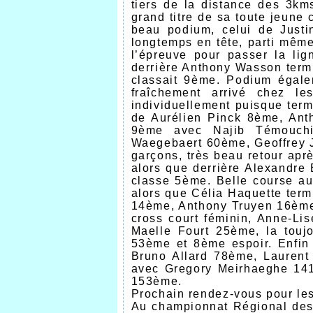
tiers de la distance des 3km
grand titre de sa toute jeune 
beau podium, celui de Justi
longtemps en tête, parti même
l’épreuve pour passer la li
derrière Anthony Wasson term
classait 9ème. Podium égale
fraîchement arrivé chez le
individuellement puisque te
de Aurélien Pinck 8ème, Ant
9ème avec Najib Témouchi
Waegebaert 60ème, Geoffrey J
garçons, très beau retour apr
alors que derrière Alexandre
classe 5ème. Belle course au
alors que Célia Haquette term
14ème, Anthony Truyen 16ème
cross court féminin, Anne-Li
Maelle Fourt 25ème, la tou
53ème et 8ème espoir. Enfin
Bruno Allard 78ème, Laurent
avec Gregory Meirhaeghe 14
153ème.
Prochain rendez-vous pour les
Au championnat Régional des 