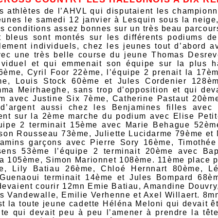
s athlètes de l’AHVL qui disputaient les champion
jeunes le samedi 12 janvier à Lesquin sous la neige
s conditions assez bonnes sur un très beau parcour
et bleus sont montés sur les différents podiums d
ement individuels, chez les jeunes tout d’abord av
vec une très belle course du jeune Thomas Desreve
viduel et qui emmenait son équipe sur la plus h
ème, Cyril Foor 22ème, l’équipe 2 prenait la 17èm
, Louis Stock 60ème et Jules Cordenier 128ème.
ma Meirhaeghe, sans trop d’opposition et qui dev
m avec Justine Six 7ème, Catherine Pastaut 20èm
 d’argent aussi chez les Benjamines filles ave
nt sur la 2ème marche du podium avec Elise Petit
uipe 2 terminait 15ème avec Marie Behague 52èm
ison Rousseau 73ème, Juliette Lucidarme 79ème et
njamins garçons avec Pierre Sory 16ème, Timothé
ens 53ème l’équipe 2 terminait 20ème avec Bapt
a 105ème, Simon Marionnet 108ème. 11ème place pa
, Lily Batiau 26ème, Chloé Hernnart 80ème, Lé
Guenaoui terminait 14ème et Jules Bompard 68èm
, devaient courir 12mn Emie Batiau, Amandine Douv
s Vandewalle, Emilie Verhenne et Axel Willaert. 8m
t la toute jeune cadette Héléna Meloni qui devait ê
nte qui devait peu à peu l’amener à prendre la têt