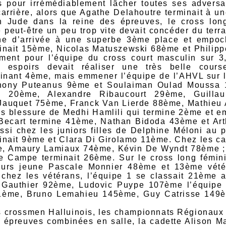
s pour irrémédiablement lâcher toutes ses adversa
carrière, alors que Agathe Delahoutre terminait à u
n Jude dans la reine des épreuves, le cross lon
 peut-être un peu trop vite devait concéder du terr
gne d’arrivée à une superbe 3ème place et empoc
inait 15ème, Nicolas Matuszewski 68ème et Philipp
ment pour l’équipe du cross court masculin sur 
s espoirs devait réaliser une très belle cou
rminant 4ème, mais emmener l’équipe de l’AHVL sur
hony Puteanus 9ème et Soulaiman Oulad Moussa 1
 20ème, Alexandre Ribaucourt 29ème, Guill
auquet 75ème, Franck Van Lierde 88ème, Mathieu A
ès blessure de Medhi Hamlili qui termine 2ème et e
 Becart termine 41ème, Nathan Bidoda 43ème et Ar
ssi chez les juniors filles de Delphine Méloni au
inait 9ème et Clara Di Girolamo 11ème. Chez les ca
, Amaury Lamiaux 74ème, Kévin De Wyndt 78ème ; l
se Campe terminait 26ème. Sur le cross long fémin
jours jeune Pascale Monnier 48ème et 13ème vété
 chez les vétérans, l’équipe 1 se classait 21ème 
 Gauthier 92ème, Ludovic Puype 107ème l’équipe 
1ème, Bruno Lemahieu 145ème, Guy Catrisse 149è
 crossmen Halluinois, les championnats Régionaux à
épreuves combinées en salle, la cadette Alison Ma