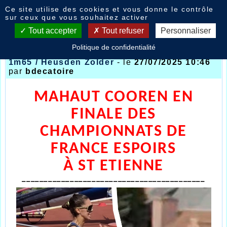
Panneau de gestion des cookies
Ce site utilise des cookies et vous donne le contrôle
Nouvelles
sur ceux que vous souhaitez activer
Tout accepter
Tout refuser
Personnaliser
Politique de confidentialité
France Espoirs St Etienne (Avenir) /Valentin
1m65 / Heusden Zolder
- le
27/07/2025 10:46
par
bdecatoire
MAHAUT COOREN EN
FINALE DES
CHAMPIONNATS DE
FRANCE ESPOIRS
À ST ETIENNE
__________________________________________