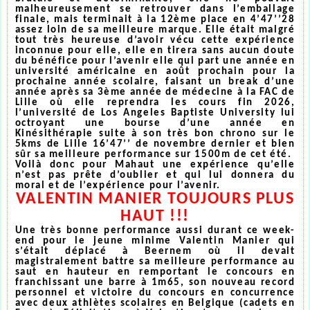
malheureusement se retrouver dans l’emballage
finale, mais terminait à la 12ème place en 4’47’’28
assez loin de sa meilleure marque. Elle était malgré
tout très heureuse d’avoir vécu cette expérience
inconnue pour elle, elle en tirera sans aucun doute
du bénéfice pour l’avenir elle qui part une année en
université américaine en août prochain pour la
prochaine année scolaire, faisant un break d’une
année après sa 3ème année de médecine à la FAC de
Lille où elle reprendra les cours fin 2026,
l’université de Los Angeles Baptiste University lui
octroyant une bourse d’une année en
Kinésithérapie suite à son très bon chrono sur le
5kms de Lille 16’47’’ de novembre dernier et bien
sûr sa meilleure performance sur 1500m de cet été.
Voilà donc pour Mahaut une expérience qu’elle
n’est pas prête d’oublier et qui lui donnera du
moral et de l’expérience pour l’avenir.
VALENTIN MANIER TOUJOURS PLUS
HAUT !!!
Une très bonne performance aussi durant ce week-
end pour le jeune minime Valentin Manier qui
s’était déplacé à Beernem où il devait
magistralement battre sa meilleure performance au
saut en hauteur en remportant le concours en
franchissant une barre à 1m65, son nouveau record
personnel et victoire du concours en concurrence
avec deux athlètes scolaires en Belgique (cadets en