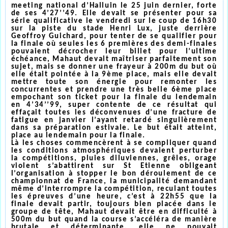
meeting national d’Halluin le 25 juin dernier, forte
de ses 4’27’’49. Elle devait se présenter pour sa
série qualificative le vendredi sur le coup de 16h30
sur la piste du stade Henri Lux, juste derrière
Geoffroy Guichard, pour tenter de se qualifier pour
la finale où seules les 6 premières des demi-finales
pouvaient décrocher leur billet pour l’ultime
échéance, Mahaut devait maîtriser parfaitement son
sujet, mais se donner une frayeur à 200m du but où
elle était pointée à la 9ème place, mais elle devait
mettre toute son énergie pour remonter les
concurrentes et prendre une très belle 6ème place
empochant son ticket pour la finale du lendemain
en 4’34’’99, super contente de ce résultat qui
effaçait toutes les déconvenues d’une fracture de
fatigue en janvier l’ayant retardé singulièrement
dans sa préparation estivale. Le but était atteint,
place au lendemain pour la finale.
Là les choses commencèrent à se compliquer quand
les conditions atmosphériques devaient perturber
la compétitions, pluies diluviennes, grêles, orage
violent s’abattirent sur St Etienne obligeant
l’organisation à stopper le bon déroulement de ce
championnat de France, la municipalité demandant
même d’interrompre la compétition, reculant toutes
les épreuves d’une heure, c’est à 22h55 que la
finale devait partir, toujours bien placée dans le
groupe de tête, Mahaut devait être en difficulté à
500m du but quand la course s’accéléra de manière
brutale et déterminante, elle ne pouvait