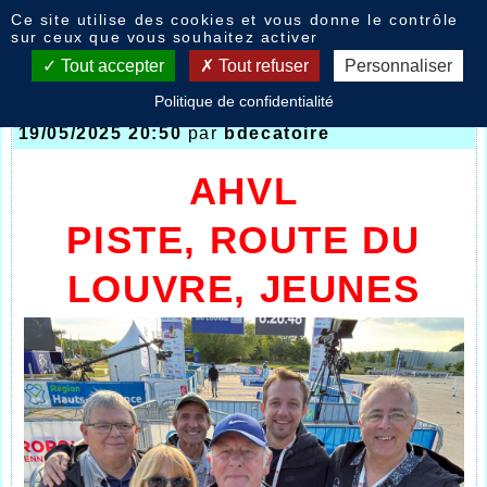
Panneau de gestion des cookies
Ce site utilise des cookies et vous donne le contrôle
Nouvelles
sur ceux que vous souhaitez activer
Tout accepter
Tout refuser
Personnaliser
Politique de confidentialité
Route du Louvre / Lokeren / Jeunes
- le
19/05/2025 20:50
par
bdecatoire
AHVL
PISTE, ROUTE DU
LOUVRE, JEUNES