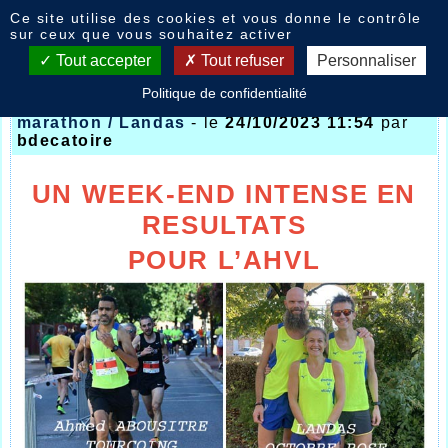
Panneau de gestion des cookies
Ce site utilise des cookies et vous donne le contrôle
Nouvelles
sur ceux que vous souhaitez activer
Tout accepter
Tout refuser
Personnaliser
Politique de confidentialité
Boucles Tourcoing / Amiens et Amsterdam
marathon / Landas
- le
24/10/2023 11:54
par
bdecatoire
UN WEEK-END INTENSE EN
RESULTATS
POUR L’AHVL