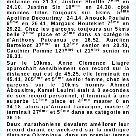
ème
distance en 21.37, Justine Shettle 7
en
ème
24.10, Justine Six 10
en 24.38, côté
ème
minimes filles toujours sur 5kms, 5
Apolline Decourtray 24.14, Anouck Poulain
ème
ème
6
en 26.41, Margaux Houtekiet 7
en
29.22. Chez les garçons, toujours sur 5kms
ème
ème
belle 7
place et 2
dans sa catégorie
d’Anthony Puteanus en 16.52, Aurélien
ème
ème
Berteloot 37
et 12
senior en 20.40,
ème
ème
Gauthier Pomme 127
et 21
senior en
29.31.
Sur le 10kms, Anne Clémence Liagre
approchait sensiblement son record sur la
distance qui est de 45.25, elle terminait en
ème
ème
45.41, 205
et 5
senior femme, chez les
garçons sur le 10kms hormis Ahmed
Abousitre, Kamel Leulmi était à 8 secondes
de son record personnel, il terminait à une
ème
ème
superbe 11
place et 4
master 0 en
34.18, alors qu’Arnaud Lamarque, master 2
ème
ème
terminait 27
et 5
dans sa catégorie en
36.15.
Deux marathoniens devaient améliorer leur
record durant ce week-end sur la mythique
distance Olympique, dans un premier temps