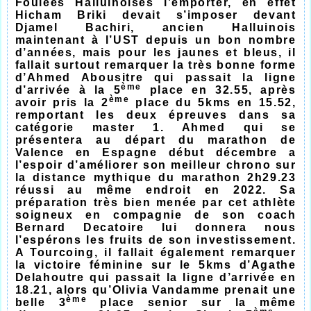
Foulées Halluinoises l’emporter, en effet
Hicham Briki devait s’imposer devant
Djamel Bachiri, ancien Halluinois
maintenant à l’UST depuis un bon nombre
d’années, mais pour les jaunes et bleus, il
fallait surtout remarquer la très bonne forme
d’Ahmed Abousitre qui passait la ligne
ème
d’arrivée à la 5
place en 32.55, après
ème
avoir pris la 2
place du 5kms en 15.52,
remportant les deux épreuves dans sa
catégorie master 1. Ahmed qui se
présentera au départ du marathon de
Valence en Espagne début décembre a
l’espoir d’améliorer son meilleur chrono sur
la distance mythique du marathon 2h29.23
réussi au même endroit en 2022. Sa
préparation très bien menée par cet athlète
soigneux en compagnie de son coach
Bernard Decatoire lui donnera nous
l’espérons les fruits de son investissement.
A Tourcoing, il fallait également remarquer
la victoire féminine sur le 5kms d’Agathe
Delahoutre qui passait la ligne d’arrivée en
18.21, alors qu’Olivia Vandamme prenait une
ème
belle 3
place senior sur la même