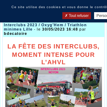
Panneau de gestion des cookies
Nouvelles
Ce site utilise des cookies et vous donne le contr
Tout refuser
Perso
Interclubs 2023 / Oxyg'Hem / Triathlon
minimes Lille
- le
30/05/2023 16:48
par
bdecatoire
LA FÊTE DES INTERCLUBS,
MOMENT INTENSE POUR
L’AHVL