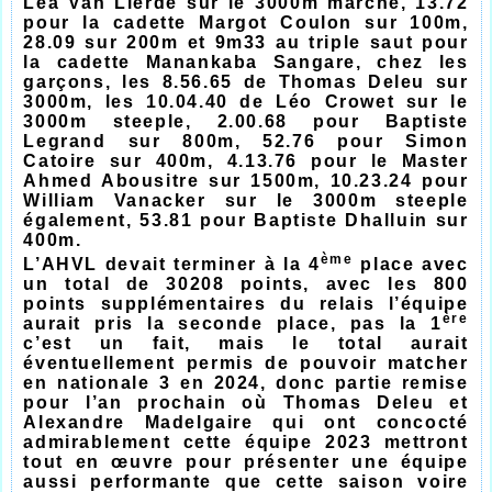
Léa Van Lierde sur le 3000m marche, 13.72
pour la cadette Margot Coulon sur 100m,
28.09 sur 200m et 9m33 au triple saut pour
la cadette Manankaba Sangare, chez les
garçons, les 8.56.65 de Thomas Deleu sur
3000m, les 10.04.40 de Léo Crowet sur le
3000m steeple, 2.00.68 pour Baptiste
Legrand sur 800m, 52.76 pour Simon
Catoire sur 400m, 4.13.76 pour le Master
Ahmed Abousitre sur 1500m, 10.23.24 pour
William Vanacker sur le 3000m steeple
également, 53.81 pour Baptiste Dhalluin sur
400m.
ème
L’AHVL devait terminer à la 4
place avec
un total de 30208 points, avec les 800
points supplémentaires du relais l’équipe
ère
aurait pris la seconde place, pas la 1
c’est un fait, mais le total aurait
éventuellement permis de pouvoir matcher
en nationale 3 en 2024, donc partie remise
pour l’an prochain où Thomas Deleu et
Alexandre Madelgaire qui ont concocté
admirablement cette équipe 2023 mettront
tout en œuvre pour présenter une équipe
aussi performante que cette saison voire