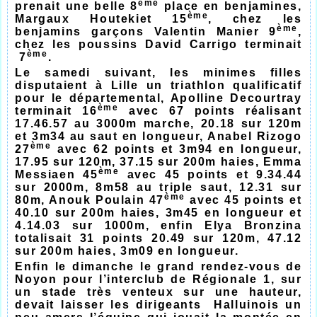
ème
prenait une belle 8
place en benjamines,
ème
Margaux Houtekiet 15
, chez les
ème
benjamins garçons Valentin Manier 9
,
chez les poussins David Carrigo terminait
ème
7
.
Le samedi suivant, les minimes filles
disputaient à Lille un triathlon qualificatif
pour le départemental, Apolline Decourtray
ème
terminait 16
avec 67 points réalisant
17.46.57 au 3000m marche, 20.18 sur 120m
et 3m34 au saut en longueur, Anabel Rizogo
ème
27
avec 62 points et 3m94 en longueur,
17.95 sur 120m, 37.15 sur 200m haies, Emma
ème
Messiaen 45
avec 45 points et 9.34.44
sur 2000m, 8m58 au triple saut, 12.31 sur
ème
80m, Anouk Poulain 47
avec 45 points et
40.10 sur 200m haies, 3m45 en longueur et
4.14.03 sur 1000m, enfin Elya Bronzina
totalisait 31 points 20.49 sur 120m, 47.12
sur 200m haies, 3m09 en longueur.
Enfin le dimanche le grand rendez-vous de
Noyon pour l’interclub de Régionale 1, sur
un stade très venteux sur une hauteur,
devait laisser les dirigeants Halluinois un