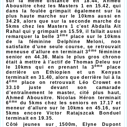
sur la même distance en 18.44, Ahmed
Abousitre chez les Masters 1 en 15.42, qui
dans la foulée grimpait également sur la
plus haute marche sur le 10kms aussi en
34.29, alors que sur la seconde marche du
5kms chez les Masters 1 c’est Abdalla Ait
Rahal qui y grimpait en 15.59, il fallait aussi
ème
remarquer la belle 3
place sur le 10kms
de la féminine Delphine Meloni, non
satisfaite d’une seule course, se retrouvait
ème
meneuse d’allure en terminait 3
féminine
senior en 44.36. Mais le plus gros chrono
était à mettre à l’actif de Thomas Deleu sur
ème
le 10kms qui en prenant la 3
place
derrière un Ethiopien et un Kenyan
terminait en 31.40, alors que derrière lui à la
ème
4
place on retrouvait Léo Crowet en
33.10 juste devant son camarade
d’entraînement le master, cité plus haut,
Ahmed Abousitre. Nicolas Héron terminait
ème
6
du 5kms chez les seniors en 17.17 et
meneur d’allure sur le 10kms en 45.16, sur
5kms encore Victor Ratajszcak Bonduel
terminait en 19.35.
Côté jeunes sur 1500m, Elyne Dupont