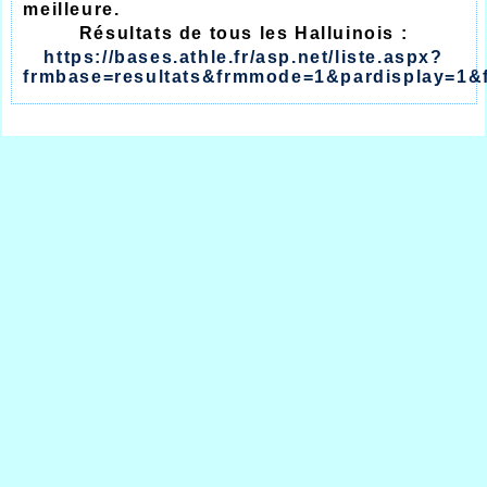
meilleure.
Résultats de tous les Halluinois :
https://bases.athle.fr/asp.net/liste.aspx?
frmbase=resultats&frmmode=1&pardisplay=1&