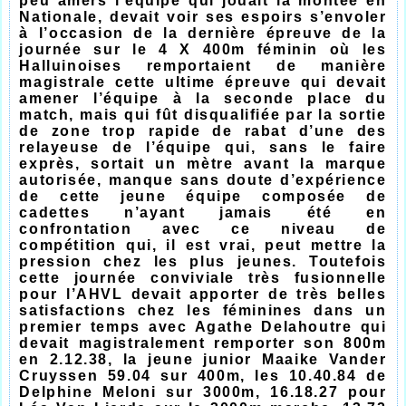
peu amers l’équipe qui jouait la montée en
Nationale, devait voir ses espoirs s’envoler
à l’occasion de la dernière épreuve de la
journée sur le 4 X 400m féminin où les
Halluinoises remportaient de manière
magistrale cette ultime épreuve qui devait
amener l’équipe à la seconde place du
match, mais qui fût disqualifiée par la sortie
de zone trop rapide de rabat d’une des
relayeuse de l’équipe qui, sans le faire
exprès, sortait un mètre avant la marque
autorisée, manque sans doute d’expérience
de cette jeune équipe composée de
cadettes n’ayant jamais été en
confrontation avec ce niveau de
compétition qui, il est vrai, peut mettre la
pression chez les plus jeunes. Toutefois
cette journée conviviale très fusionnelle
pour l’AHVL devait apporter de très belles
satisfactions chez les féminines dans un
premier temps avec Agathe Delahoutre qui
devait magistralement remporter son 800m
en 2.12.38, la jeune junior Maaike Vander
Cruyssen 59.04 sur 400m, les 10.40.84 de
Delphine Meloni sur 3000m, 16.18.27 pour