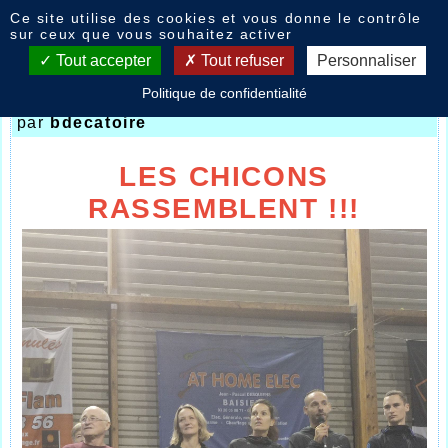
Panneau de gestion des cookies
Ce site utilise des cookies et vous donne le contrôle
Nouvelles
sur ceux que vous souhaitez activer
Tout accepter
Tout refuser
Personnaliser
Politique de confidentialité
Course du chicon 2022
- le
07/11/2022 16:48
par
bdecatoire
LES CHICONS
RASSEMBLENT !!!