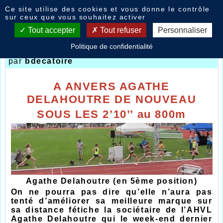
Panneau de gestion des cookies
Ce site utilise des cookies et vous donne le contrôle
Nouvelles
sur ceux que vous souhaitez activer
Tout accepter
Tout refuser
Personnaliser
Politique de confidentialité
Anvers Flanders Cup
- le
30/08/2021 18:22
par
bdecatoire
A ANVERS AGATHE
DELAHOUTRE DE NOUVEAU
SOUS LES 2’10’’ au 800m
Agathe Delahoutre (en 5ème position)
On ne pourra pas dire qu’elle n’aura pas
tenté d’améliorer sa meilleure marque sur
sa distance fétiche la sociétaire de l’AHVL
Agathe Delahoutre qui le week-end dernier