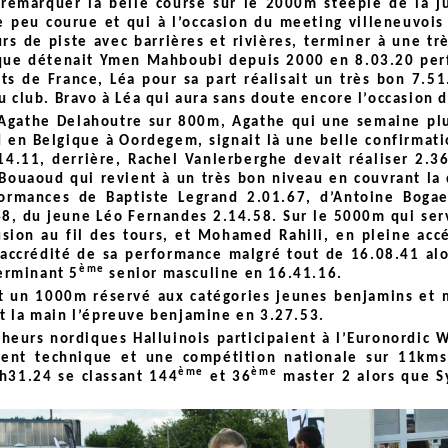
s remarquer la belle course sur le 2000m steeple de la j
ce peu courue et qui à l’occasion du meeting villeneuvois
rs de piste avec barrières et rivières, terminer à une tr
e que détenait Ymen Mahboubi depuis 2000 en 8.03.20 per
ts de France, Léa pour sa part réalisait un très bon 7.5
 club. Bravo à Léa qui aura sans doute encore l’occasion 
gathe Delahoutre sur 800m, Agathe qui une semaine plu
d en Belgique à Oordegem, signait là une belle confirmat
14.11, derrière, Rachel Vanlerberghe devait réaliser 2.3
ouaoud qui revient à un très bon niveau en couvrant la 
rformances de Baptiste Legrand 2.01.67, d’Antoine Bogae
48, du jeune Léo Fernandes 2.14.58. Sur le 5000m qui ser
usion au fil des tours, et Mohamed Rahili, en pleine accé
t accrédité de sa performance malgré tout de 16.08.41 al
ème
terminant 5
senior masculine en 16.41.16.
t un 1000m réservé aux catégories jeunes benjamins et 
 la main l’épreuve benjamine en 3.27.53.
cheurs nordiques Halluinois participaient à l’Euronordic W
ent technique et une compétition nationale sur 11kms à
ème
ème
1h31.24 se classant 144
et 36
master 2 alors que S