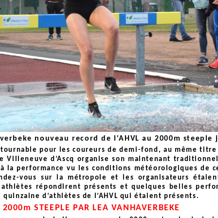
verbeke nouveau record de l'AHVL au 2000m steeple ju
tournable pour les coureurs de demi-fond, au même titre 
e Villeneuve d’Ascq organise son maintenant traditionne
 à la performance vu les conditions météorologiques de ce
endez-vous sur la métropole et les organisateurs étaie
 athlètes répondirent présents et quelques belles perfo
e quinzaine d’athlètes de l’AHVL qui étaient présents.
 2000m STEEPLE PAR LEA VANHAVERBEKE