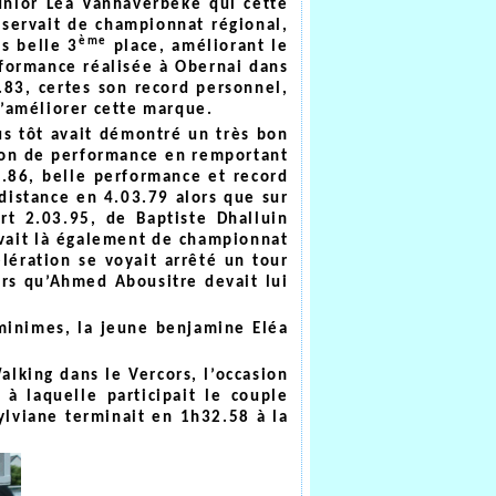
unior Léa Vanhaverbeke qui cette
 servait de championnat régional,
ème
ès belle 3
place, améliorant le
formance réalisée à Obernai dans
1.83, certes son record personnel,
d’améliorer cette marque.
s tôt avait démontré un très bon
ion de performance en remportant
6.86, belle performance et record
distance en 4.03.79 alors que sur
rt 2.03.95, de Baptiste Dhalluin
vait là également de championnat
lération se voyait arrêté un tour
ors qu’Ahmed Abousitre devait lui
minimes, la jeune benjamine Eléa
alking dans le Vercors, l’occasion
 laquelle participait le couple
ylviane terminait en 1h32.58 à la