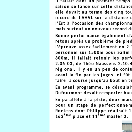
Il fallait dans un premier temp
saison se lance sur cette distan
elle devait au terme des cinq tou
record de l’AHVL sur la distanc
l’Est à l’occasion des championna
mais surtout un nouveau record du
Bonne performance également d’A
retour après un problème de pie
l’épreuve assez facilement en 2.
personnel sur 1500m pour Salim B
800m, il fallait retenir les pe
2.06.03, de Théo Naassens 2.10.
régional, il y eu un peu de conf
avant la fin par les juges…et fû
faire la course jusqu’au bout en 
En avant programme, se déroulai
Dufourmont devait remporter haut
En parallèle à la piste, deux mar
pour un stage de perfectionnem
Roelens dont Philippe réalisait 
ème
ème
163
place et 11
master 3.