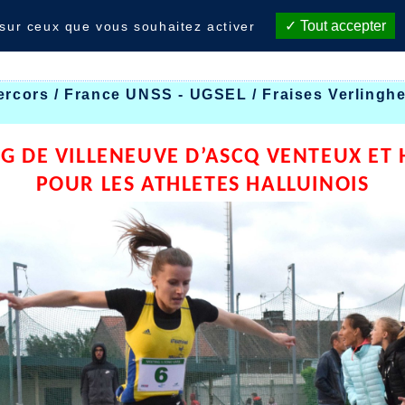
Tout accepter
 sur ceux que vous souhaitez activer
ercors / France UNSS - UGSEL / Fraises Verlingh
G DE VILLENEUVE D’ASCQ VENTEUX ET
POUR LES ATHLETES HALLUINOIS