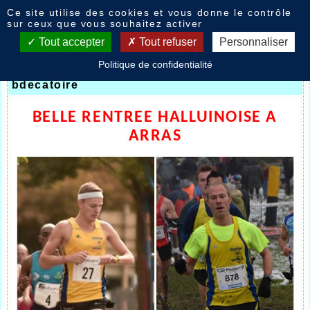
Panneau de gestion des cookies
Ce site utilise des cookies et vous donne le contrôle
Nouvelles
sur ceux que vous souhaitez activer
Tout accepter
Tout refuser
Personnaliser
Politique de confidentialité
Arras route 2018
- le
27/08/2018 18:40
par
bdecatoire
BELLE RENTREE HALLUINOISE A
ARRAS