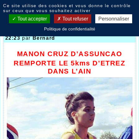
Panneau de gestion des cookies
Ce site utilise des cookies et vous donne le contrôle
Nouvelles
sur ceux que vous souhaitez activer
Tout accepter
Tout refuser
Personnaliser
Politique de confidentialité
ETREZ DANS L’AIN 13/08/2017
- le
26/08/2017
22:23
par
Bernard
MANON CRUZ D’ASSUNCAO
REMPORTE LE 5kms D’ETREZ
DANS L’AIN