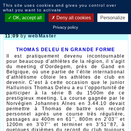
Cookies management panel
This site uses cookies and gives you control over
News
what you want to activate
OK, accept all
Deny all cookies
Personalize
Privacy policy
Meeting Léon Buyle Oordegem
-
04/06/2012
11:09
by
webMaster
THOMAS DELEU EN GRANDE FORME
Il est pratiquement devenu incontournable
pour beaucoup d’athlètes de la région, il s’agit
du meeting d’Oordegem, près de Gand en
Belgique, où une partie de l’élite international
d’athlétisme côtoie les athlètes de club en
devenir. C’est à cette occasion que le junior
Halluinois Thomas Deleu a eu l’opportunité de
participer à la série B du 1500m de ce
prestigieux meeting. La course gagnée par le
Norvégien Johannes Alnes en 3.44.10 devait
permettre à Thomas de battre son record
personnel après une course très régulière,
passages au 400m en 61’’, 800m en 2’03’’ et
1200m en 3’07’’ et terminer en 3’51’’87, à
quelques dixièmes du record du club toujours