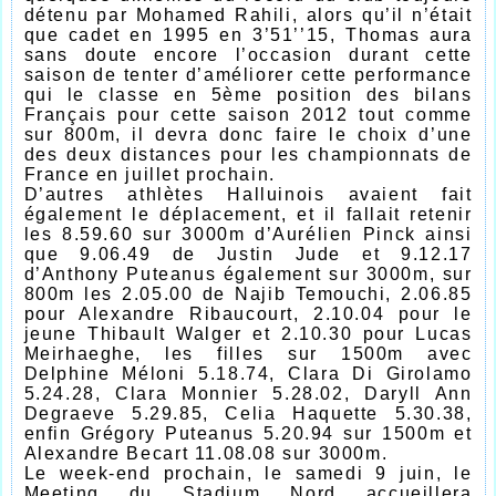
détenu par Mohamed Rahili, alors qu’il n’était
que cadet en 1995 en 3’51’’15, Thomas aura
sans doute encore l’occasion durant cette
saison de tenter d’améliorer cette performance
qui le classe en 5ème position des bilans
Français pour cette saison 2012 tout comme
sur 800m, il devra donc faire le choix d’une
des deux distances pour les championnats de
France en juillet prochain.
D’autres athlètes Halluinois avaient fait
également le déplacement, et il fallait retenir
les 8.59.60 sur 3000m d’Aurélien Pinck ainsi
que 9.06.49 de Justin Jude et 9.12.17
d’Anthony Puteanus également sur 3000m, sur
800m les 2.05.00 de Najib Temouchi, 2.06.85
pour Alexandre Ribaucourt, 2.10.04 pour le
jeune Thibault Walger et 2.10.30 pour Lucas
Meirhaeghe, les filles sur 1500m avec
Delphine Méloni 5.18.74, Clara Di Girolamo
5.24.28, Clara Monnier 5.28.02, Daryll Ann
Degraeve 5.29.85, Celia Haquette 5.30.38,
enfin Grégory Puteanus 5.20.94 sur 1500m et
Alexandre Becart 11.08.08 sur 3000m.
Le week-end prochain, le samedi 9 juin, le
Meeting du Stadium Nord accueillera