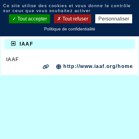
Panneau de gestion des cookies
Ce site utilise des cookies et vous donne le contrôle
Liens
sur ceux que vous souhaitez activer
Tout accepter
Tout refuser
Personnaliser
Si le lien ne fonctionne pas, contactez le
Politique de confidentialité
webmestre pour l'en informer.
IAAF
IAAF
http://www.iaaf.org/home