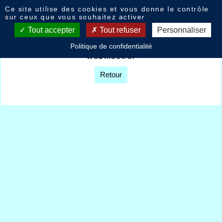
Panneau de gestion des cookies
Ce site utilise des cookies et vous donne le contrôle
Livre d'or
sur ceux que vous souhaitez activer
Tout accepter
Tout refuser
Personnaliser
Option non disponible sur décision du
Politique de confidentialité
webmestre.
Retour