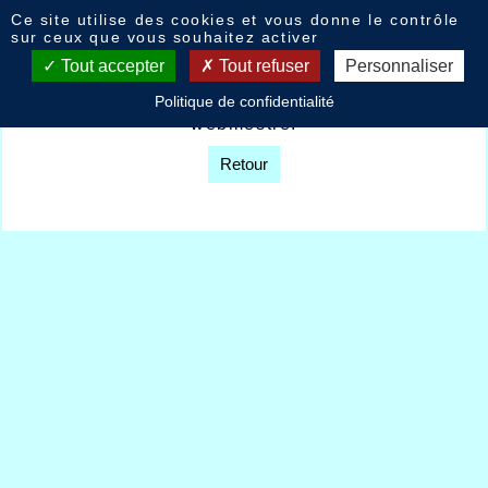
Panneau de gestion des cookies
Ce site utilise des cookies et vous donne le contrôle
Livre d'or
sur ceux que vous souhaitez activer
Tout accepter
Tout refuser
Personnaliser
Option non disponible sur décision du
Politique de confidentialité
webmestre.
Retour