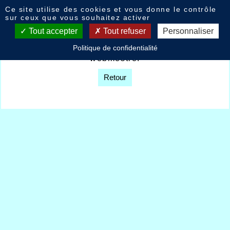
Panneau de gestion des cookies
Ce site utilise des cookies et vous donne le contrôle
Livre d'or
sur ceux que vous souhaitez activer
Tout accepter
Tout refuser
Personnaliser
Option non disponible sur décision du
Politique de confidentialité
webmestre.
Retour