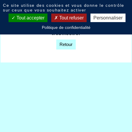
Panneau de gestion des cookies
Ce site utilise des cookies et vous donne le contrôle
Livre d'or
sur ceux que vous souhaitez activer
Tout accepter
Tout refuser
Personnaliser
Option non disponible sur décision du
Politique de confidentialité
webmestre.
Retour