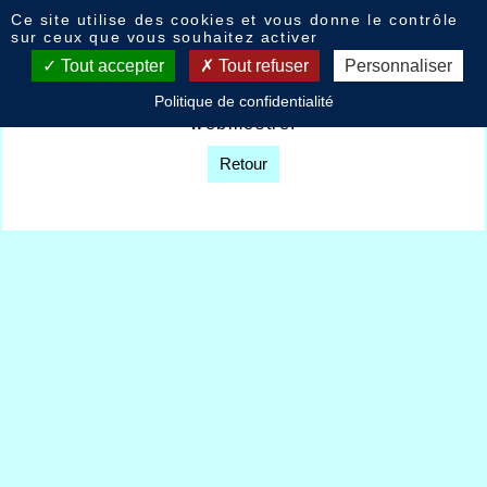
Panneau de gestion des cookies
Ce site utilise des cookies et vous donne le contrôle
Livre d'or
sur ceux que vous souhaitez activer
Tout accepter
Tout refuser
Personnaliser
Option non disponible sur décision du
Politique de confidentialité
webmestre.
Retour