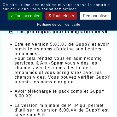
Panneau de gestion des cookies
Ce site utilise des cookies et vous donne le contrôle
FAQ
sur ceux que vous souhaitez activer
Tout accepter
Tout refuser
Personnaliser
Migration en v6
Politique de confidentialité
Les pré-requis pour la migration en v6
Etre en version 5.03.03 de GuppY et avoir
remis leurs noms d'origine aux fichiers
renommés .
Pour cela rendez vous en admin/config
services, à Anti-Spam vous videz les
champs avec les noms des fichiers
renommés et vous enregistrez avec les
champs vides. Vous pouvez vérifier GuppY
a remis les noms d'origine .
Avoir téléchargé le pack complet GuppY
6.00.XX .
La version minimale de PHP qui permet
d'utiliser la version 6.00.XX de GuppY est
la version 5.6