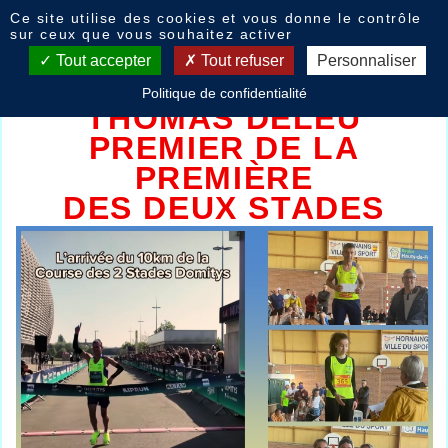
Panneau de gestion des cookies
Ce site utilise des cookies et vous donne le contrôle
Deux stade Hornaing Arras
sur ceux que vous souhaitez activer
Armentières
Tout accepter
Tout refuser
Personnaliser
Politique de confidentialité
THOMAS DELEU
PREMIER DE LA
PREMIÈRE
DES DEUX STADES