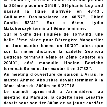
la 23ème place en 35’56’’, Stéphanie Legrand
passait la ligne d’arrivée en 48’43’’,
Guillaume Desimpelaere en 48’57’’, Chloé
Canfin 53’41’’. Sur le 6kms, Lydie
Makcherczyk terminait 9ème féminine.
Sur le 5kms des Foulées de Hornaing, une
belle 3ème place pour Bérengère Masquelier
et 1ère master femme en 19’39’’, alors que
sur la même distance la cadette Sephora
Betriche terminait 6ème et 2ème cadette en
20’40’’, côté masculin Hocine Betriche
terminait 9ème et 1er master 4 en 17’32’’.
Au meeting d’ouverture de saison à Arras, le
master Ahmed Abousitre devait terminer à la
3ème place du 3000m en 9’22’’18
Le samedi après-midi à Armentières, au
meeting du Marsupi, la cadette Ines Lesaffre
devait pour son 1er 800m de sa jeune carrière