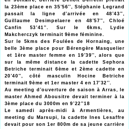
la 23ème place en 35’56’’, Stéphanie Legrand
passait la ligne d’arrivée en 48’43’’,
Guillaume Desimpelaere en 48’57’’, Chloé
Canfin 53’41’’. Sur le 6kms, Lydie
Makcherczyk terminait 9ème féminine.
Sur le 5kms des Foulées de Hornaing, une
belle 3ème place pour Bérengère Masquelier
et 1ère master femme en 19’39’’, alors que
sur la même distance la cadette Sephora
Betriche terminait 6ème et 2ème cadette en
20’40’’, côté masculin Hocine Betriche
terminait 9ème et 1er master 4 en 17’32’’.
Au meeting d’ouverture de saison à Arras, le
master Ahmed Abousitre devait terminer à la
3ème place du 3000m en 9’22’’18
Le samedi après-midi à Armentières, au
meeting du Marsupi, la cadette Ines Lesaffre
devait pour son 1er 800m de sa jeune carrière