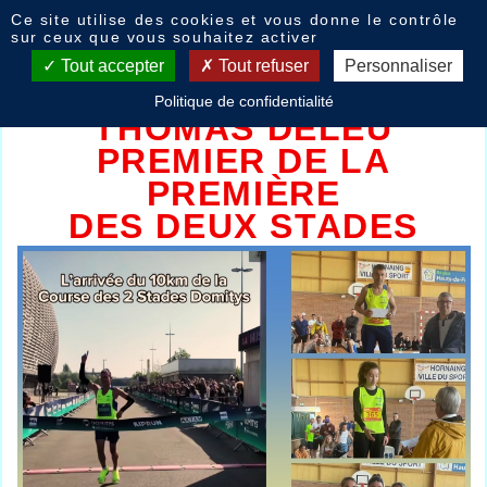
Panneau de gestion des cookies
Ce site utilise des cookies et vous donne le contrôle
Deux stade Hornaing Arras
sur ceux que vous souhaitez activer
Armentières
Tout accepter
Tout refuser
Personnaliser
Politique de confidentialité
THOMAS DELEU
PREMIER DE LA
PREMIÈRE
DES DEUX STADES