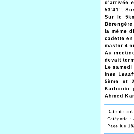
d’arrivée 
53’41’’. S
Sur le 5k
Bérengère 
la même di
cadette en
master 4 en
Au meeting
devait ter
Le samedi 
Ines Lesaf
5ème et 2
Karboubi 
Ahmed Kar
Date de cré
Catégorie :
Page lue
18