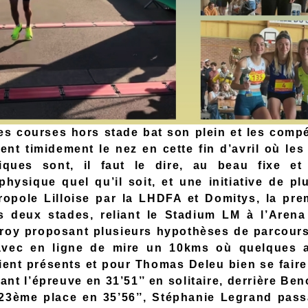
es courses hors stade bat son plein et les compé
tent timidement le nez en cette fin d’avril où les
iques sont, il faut le dire, au beau fixe et 
 physique quel qu’il soit, et une initiative de pl
ropole Lilloise par la LHDFA et Domitys, la pre
s deux stades, reliant le Stadium LM à l’Arena
roy proposant plusieurs hypothèses de parcour
avec en ligne de mire un 10kms où quelques a
ient présents et pour Thomas Deleu bien se fair
nt l’épreuve en 31’51’’ en solitaire, derrière Ben
 23ème place en 35’56’’, Stéphanie Legrand passa