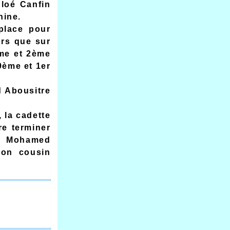
hloé Canfin
nine.
place pour
ors que sur
ème et 2ème
9ème et 1er
d Abousitre
 la cadette
re terminer
M, Mohamed
son cousin