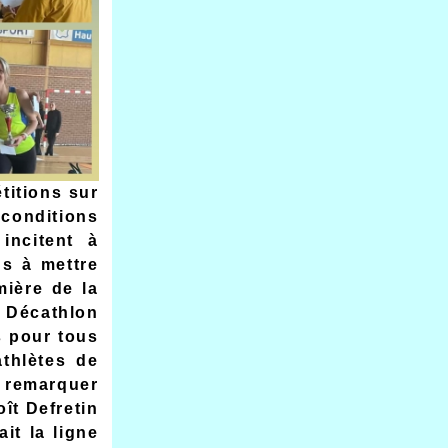
titions sur
 conditions
incitent à
us à mettre
mière de la
 Décathlon
s pour tous
thlètes de
e remarquer
oît Defretin
it la ligne