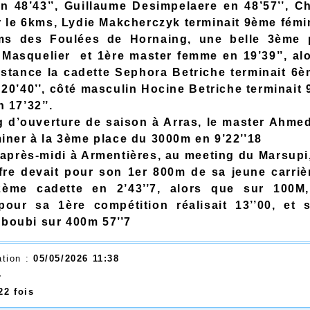
en 48’43’’, Guillaume Desimpelaere en 48’57’’, C
ur le 6kms, Lydie Makcherczyk terminait 9ème fémi
ms des Foulées de Hornaing, une belle 3ème 
Masquelier et 1ère master femme en 19’39’’, al
stance la cadette Sephora Betriche terminait 6
 20’40’’, côté masculin Hocine Betriche terminait 
 17’32’’.
 d’ouverture de saison à Arras, le master Ahme
miner à la 3ème place du 3000m en 9’22’’18
après-midi à Armentières, au meeting du Marsupi,
fre devait pour son 1er 800m de sa jeune carriè
ème cadette en 2’43’’7, alors que sur 100
pour sa 1ère compétition réalisait 13’’00, et 
boubi sur 400m 57’’7
ation :
05/05/2026 11:38
-
22 fois