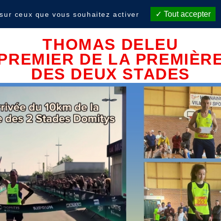
ade Hornaing Arras Armentières
Tout accepter
 sur ceux que vous souhaitez activer
THOMAS DELEU
PREMIER DE LA PREMIÈR
DES DEUX STADES