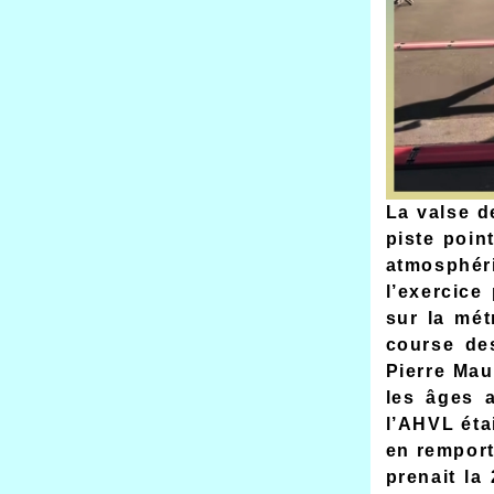
La valse d
piste poin
atmosphér
l’exercice
sur la mét
course de
Pierre Mau
les âges 
l’AHVL éta
en remporta
prenait la