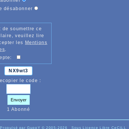
'abonner
e désabonner
 de soumettre ce
laire, veuillez lire
cepter les
Mentions
es
.
cepte:
NX9wt3
ecopier le code :
Envoyer
1 Abonné
Propulsé par GuppY
© 2005-2026
Sous Licence Libre CeCILL