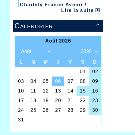
Charlety France Avenir /
Lire la suite
Heusden Zolder
20/07/2026 :
- Courtrai /
Calendrier

Mont des Cats
13/07/2026 :
- Lyon /
Meeting Abeilles /
Régionaux /