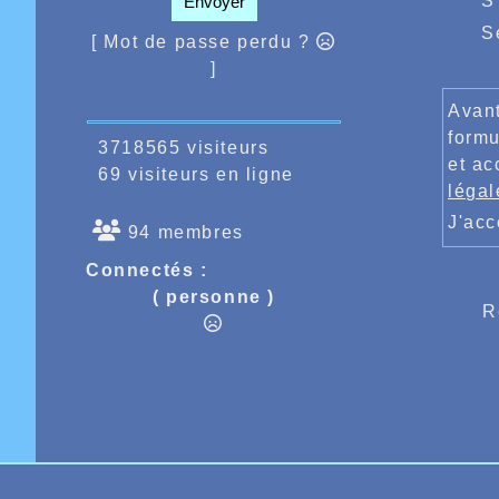
S
Envoyer
S
[ Mot de passe perdu ?
]
Avant
formu
3718565 visiteurs
et ac
69 visiteurs en ligne
légal
J'ac
94 membres
Connectés :
( personne )
R