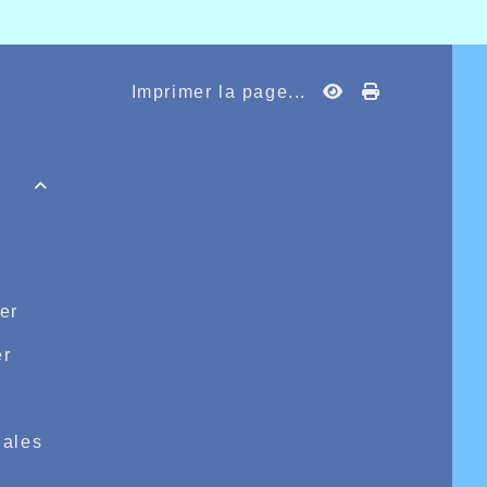
Imprimer la page...

er
r
e
ales